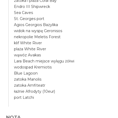
zatoka i plaża Coral Bay
Endro III Shipwreck
Sea Caves
St. Georges port
Agios Georgios Bazylika
widok na wyspę Geronisos
nekropolie Meletis Forest
klif White River
plaża White River
wąwóz Avakas
Lara Beach miejsce wylęgu żółwi
wodospad Kremiotis
Blue Lagoon
zatoka Manolis
zatoka Amfiteatr
łaźnie Afrodyty (10eur)
port Latchi
NOTA