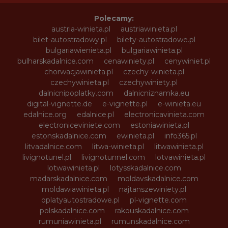
Polecamy:
austria-winieta.pl
austriawinieta.pl
bilet-autostradowy.pl
bilety-autostradowe.pl
bulgariawienieta.pl
bulgariawinieta.pl
bulharskadalnice.com
cenawiniety.pl
cenywiniet.pl
chorwacjawinieta.pl
czechy-winieta.pl
czechywinieta.pl
czechywiniety.pl
dalnicnipoplatky.com
dalnicniznamka.eu
digital-vignette.de
e-vignette.pl
e-winieta.eu
edalnice.org
edalnice.pl
electronicavinieta.com
electroniceviniete.com
estoniawinieta.pl
estonskadalnice.com
ewinieta.pl
info365.pl
litvadalnice.com
litwa-winieta.pl
litwawinieta.pl
livignotunel.pl
livignotunnel.com
lotvawinieta.pl
lotwawinieta.pl
lotysskadalnice.com
madarskadalnice.com
moldavskadalnice.com
moldawiawinieta.pl
najtanszewiniety.pl
oplatyautostradowe.pl
pl-vignette.com
polskadalnice.com
rakouskadalnice.com
rumuniawinieta.pl
rumunskadalnice.com