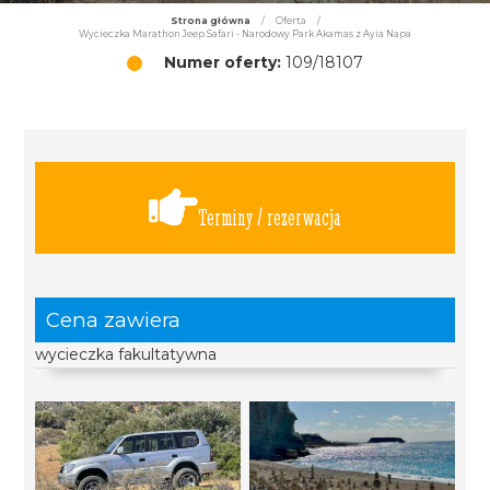
Strona główna
/
Oferta
/
Wycieczka Marathon Jeep Safari - Narodowy Park Akamas z Ayia Napa
Numer oferty:
109/18107
Terminy / rezerwacja
Cena zawiera
wycieczka fakultatywna