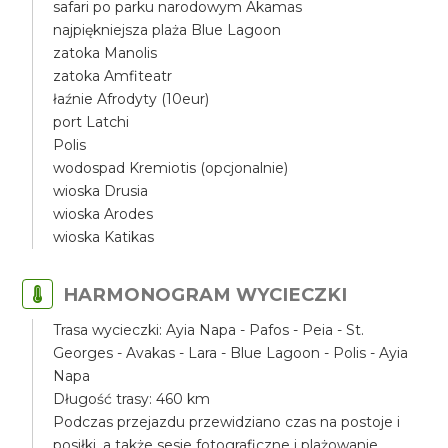
safari po parku narodowym Akamas
najpiękniejsza plaża Blue Lagoon
zatoka Manolis
zatoka Amfiteatr
łaźnie Afrodyty (10eur)
port Latchi
Polis
wodospad Kremiotis (opcjonalnie)
wioska Drusia
wioska Arodes
wioska Katikas
HARMONOGRAM WYCIECZKI
Trasa wycieczki: Ayia Napa - Pafos - Peia - St.
Georges - Avakas - Lara - Blue Lagoon - Polis - Ayia
Napa
Długość trasy: 460 km
Podczas przejazdu przewidziano czas na postoje i
posiłki, a także sesje fotograficzne i plażowanie