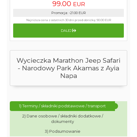
99.00
EUR
Promocja
:
-21.00
EUR
Najniższa cena z ostatnich 30 dni przed obniżką:
90.00 EUR
DALEJ
Wycieczka Marathon Jeep Safari
- Narodowy Park Akamas z Ayia
Napa
1) Terminy / składniki podstawowe / transport
2) Dane osobowe / składniki dodatkowe /
dokumenty
3) Podsumowanie