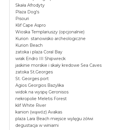
Skała Afrodyty
Plaża Dog's
Pisouri
Klif Cape Aspro
Wioska Templariuszy (opcjonalnie)
Kurion stanowisko archeologiczne
Kurion Beach
zatoka i plaża Coral Bay
wrak Endro III Shipwreck
jaskinie morskie i skały kredowe Sea Caves
zatoka St.Georges
St. Georges port
Agios Georgios Bazylika
widok na wyspę Geronisos
nekropolie Meletis Forest
klif White River
kanion (wąwóz) Avakas
plaża Lara Beach miejsce wylęgu żółwi
degustacja w winiarni