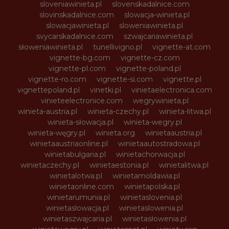
sloveniawinieta.pl
slovenskadalnice.com
slovinskadalnice.com
slowacja-winieta.pl
slowacjawinieta.pl
sloweniawinieta.pl
svycarskadalnice.com
szwajcariawinieta.pl
słoweniawinieta.pl
tunellivigno.pl
vignette-at.com
vignette-bg.com
vignette-cz.com
vignette-pl.com
vignette-poland.pl
vignette-ro.com
vignette-si.com
vignette.pl
vignettepoland.pl
vinetki.pl
vinietaelectronica.com
vinieteelectronice.com
wegrywinieta.pl
winieta-austria.pl
winieta-czechy.pl
winieta-litwa.pl
winieta-słowacja.pl
winieta-wegry.pl
winieta-węgry.pl
winieta.org
winietaaustria.pl
winietaaustriaonline.pl
winietaautostradowa.pl
winietabulgaria.pl
winietachorwacja.pl
winietaczechy.pl
winietaestonia.pl
winietalitwa.pl
winietalotwa.pl
winietamoldawia.pl
winietaonline.com
winietapolska.pl
winietarumunia.pl
winietaslovenia.pl
winietaslowacja.pl
winietaslowenia.pl
winietaszwajcaria.pl
winietasłowenia.pl