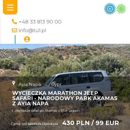
+48 33 813 90 00
info@tu1.pl
Ayia Napa
→
Cypr
WYCIECZKA MARATHON JEEP
SAFARI - NARODOWY PARK AKAMAS
Z AYIA NAPA
Najlepsze safari po Akamas z Blue Lagoon
430 PLN / 99 EUR
Cena od
521 PLN / 120 EUR