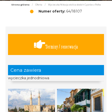
Strona główna
/
Oferta
/
Wycieczka Nikozja stolica dwóch Cyprów z Pafos
Numer oferty:
64/18107
Terminy / rezerwacja
Cena zawiera
wycieczka jednodniowa