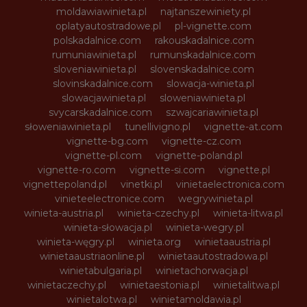
moldawiawinieta.pl
najtanszewiniety.pl
oplatyautostradowe.pl
pl-vignette.com
polskadalnice.com
rakouskadalnice.com
rumuniawinieta.pl
rumunskadalnice.com
sloveniawinieta.pl
slovenskadalnice.com
slovinskadalnice.com
slowacja-winieta.pl
slowacjawinieta.pl
sloweniawinieta.pl
svycarskadalnice.com
szwajcariawinieta.pl
słoweniawinieta.pl
tunellivigno.pl
vignette-at.com
vignette-bg.com
vignette-cz.com
vignette-pl.com
vignette-poland.pl
vignette-ro.com
vignette-si.com
vignette.pl
vignettepoland.pl
vinetki.pl
vinietaelectronica.com
vinieteelectronice.com
wegrywinieta.pl
winieta-austria.pl
winieta-czechy.pl
winieta-litwa.pl
winieta-słowacja.pl
winieta-wegry.pl
winieta-węgry.pl
winieta.org
winietaaustria.pl
winietaaustriaonline.pl
winietaautostradowa.pl
winietabulgaria.pl
winietachorwacja.pl
winietaczechy.pl
winietaestonia.pl
winietalitwa.pl
winietalotwa.pl
winietamoldawia.pl