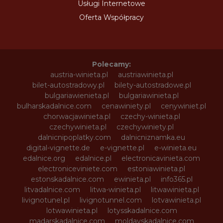
Usługi Internetowe
Oferta Współpracy
Polecamy:
austria-winieta.pl
austriawinieta.pl
bilet-autostradowy.pl
bilety-autostradowe.pl
bulgariawienieta.pl
bulgariawinieta.pl
bulharskadalnice.com
cenawiniety.pl
cenywiniet.pl
chorwacjawinieta.pl
czechy-winieta.pl
czechywinieta.pl
czechywiniety.pl
dalnicnipoplatky.com
dalnicniznamka.eu
digital-vignette.de
e-vignette.pl
e-winieta.eu
edalnice.org
edalnice.pl
electronicavinieta.com
electroniceviniete.com
estoniawinieta.pl
estonskadalnice.com
ewinieta.pl
info365.pl
litvadalnice.com
litwa-winieta.pl
litwawinieta.pl
livignotunel.pl
livignotunnel.com
lotvawinieta.pl
lotwawinieta.pl
lotysskadalnice.com
madarskadalnice.com
moldavskadalnice.com