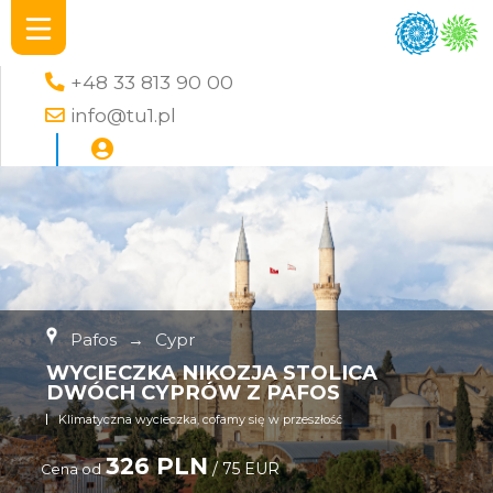
+48 33 813 90 00
info@tu1.pl
Pafos
→
Cypr
WYCIECZKA NIKOZJA STOLICA
DWÓCH CYPRÓW Z PAFOS
Klimatyczna wycieczka, cofamy się w przeszłość
326 PLN
/ 75 EUR
Cena od