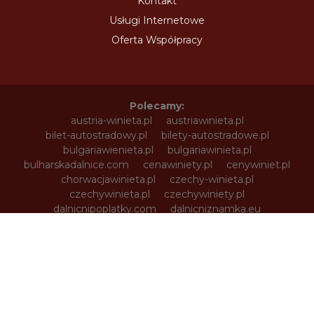
Kontakt
Usługi Internetowe
Oferta Współpracy
Polecamy:
austria-winieta.pl
austriawinieta.pl
bilet-autostradowy.pl
bilety-autostradowe.pl
bulgariawienieta.pl
bulgariawinieta.pl
bulharskadalnice.com
cenawiniety.pl
cenywiniet.pl
chorwacjawinieta.pl
czechy-winieta.pl
czechywinieta.pl
czechywiniety.pl
dalnicnipoplatky.com
dalnicniznamka.eu
digital-vignette.de
e-vignette.pl
e-winieta.eu
edalnice.org
edalnice.pl
electronicavinieta.com
electroniceviniete.com
estoniawinieta.pl
estonskadalnice.com
ewinieta.pl
info365.pl
litvadalnice.com
litwa-winieta.pl
litwawinieta.pl
livignotunel.pl
livignotunnel.com
lotvawinieta.pl
lotwawinieta.pl
lotysskadalnice.com