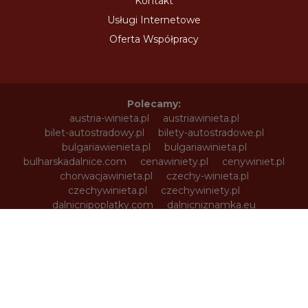
Kontakt
Usługi Internetowe
Oferta Współpracy
Polecamy:
austria-winieta.pl
austriawinieta.pl
bilet-autostradowy.pl
bilety-autostradowe.pl
bulgariawienieta.pl
bulgariawinieta.pl
bulharskadalnice.com
cenawiniety.pl
cenywiniet.pl
chorwacjawinieta.pl
czechy-winieta.pl
czechywinieta.pl
czechywiniety.pl
dalnicnipoplatky.com
dalnicniznamka.eu
digital-vignette.de
e-vignette.pl
e-winieta.eu
edalnice.org
edalnice.pl
electronicavinieta.com
electroniceviniete.com
estoniawinieta.pl
estonskadalnice.com
ewinieta.pl
info365.pl
litvadalnice.com
litwa-winieta.pl
litwawinieta.pl
livignotunel.pl
livignotunnel.com
lotvawinieta.pl
lotwawinieta.pl
lotysskadalnice.com