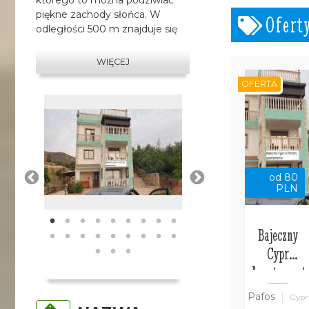
piękne zachody słońca. W
Ofert
odległości 500 m znajduje się
port w Pomos. To najlepsze
miejsce na wakacje na Cyprze,
WIĘCEJ
w którym obudzi Cię kogut, a
OFERTA
przywita osiołek.
od 80
PLN
Bajeczny
Cypr
Apartament
w Pomos
Pafos
Cypr