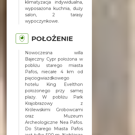
klimatyzacja indywidualna,
wyposażona kuchnia, duży
salon, 2 tarasy
wypoczynkowe.
POŁOŻENIE
Nowoczesna willa
Bajeczny Cypr położona w
pobliżu starego miasta
Pafos, niecałe 4 km od
pięciogwiazdkowego
hotelu King Evelthon
położonego przy samej
plaży. W pobliżu Park
Krajobrazowy z
Królewskimi Grobowcami
oraz Muzeum
Archeologiczne Nea Pafos.
Do Starego Miasta Pafos
jest tylko 500 m. Najbliższe