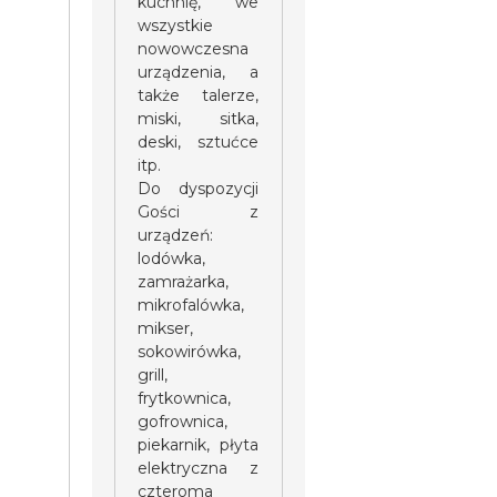
kuchnię, we
wszystkie
nowowczesna
urządzenia, a
także talerze,
miski, sitka,
deski, sztućce
itp.
Do dyspozycji
Gości z
urządzeń:
lodówka,
zamrażarka,
mikrofalówka,
mikser,
sokowirówka,
grill,
frytkownica,
gofrownica,
piekarnik, płyta
elektryczna z
czteroma