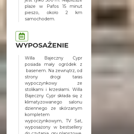
plaże w Pafos 15 minut
pieszo, około 2 km
samochodem.
WYPOSAŻENIE
Willa Bajeczny Cypr
posiada mały ogródek z
basenem. Na zewnątrz, od
strony drogi taras
wypoczynkowy ze
stolikami i krzesłami. Willa
Bajeczny Cypr składa się z
klimatyzowanego salonu
dziennego ze skórzanym
kompletem
wypoczynkowym, TV Sat,
wyposażony w bestsellery
do czytania, gry planszowe,