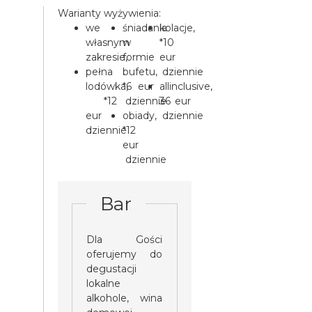
Warianty wyżywienia:
we
śniadania
kolacje,
własnym
w
*10
zakresie,
formie
eur
pełna
bufetu,
dziennie
lodówka,
*6 eur
allinclusive,
*12
dziennie
36 eur
eur
obiady,
dziennie
dziennie
*12
eur
dziennie
Bar
Dla Gości
oferujemy do
degustacji
lokalne
alkohole, wina