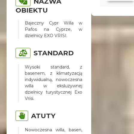
NAZWA
OBIEKTU
Bajeczny Cypr Willa w
Pafos na Cyprze, w
dzielnicy EXO VRISI.
STANDARD
Wysoki standard, z
basenem, z klimatyzacją
indywidualną, nowoczesna
willa w eksluzywnej
dzielnicy turystycznej Exo
Vrisi.
ATUTY
Nowoczesna willa, basen,