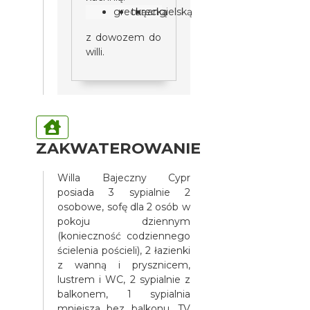
grecką
turecką
angielską
z dowozem do
willi.
ZAKWATEROWANIE
Willa Bajeczny Cypr
posiada 3 sypialnie 2
osobowe, sofę dla 2 osób w
pokoju dziennym
(konieczność codziennego
ścielenia pościeli), 2 łazienki
z wanną i prysznicem,
lustrem i WC, 2 sypialnie z
balkonem, 1 sypialnia
mniejsza bez balkonu, TV