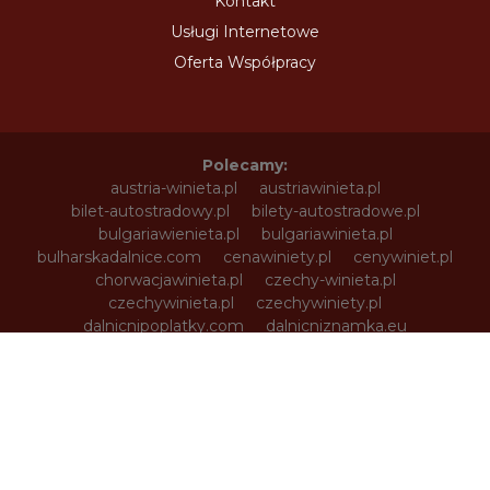
Kontakt
Usługi Internetowe
Oferta Współpracy
Polecamy:
austria-winieta.pl
austriawinieta.pl
bilet-autostradowy.pl
bilety-autostradowe.pl
bulgariawienieta.pl
bulgariawinieta.pl
bulharskadalnice.com
cenawiniety.pl
cenywiniet.pl
chorwacjawinieta.pl
czechy-winieta.pl
czechywinieta.pl
czechywiniety.pl
dalnicnipoplatky.com
dalnicniznamka.eu
digital-vignette.de
e-vignette.pl
e-winieta.eu
edalnice.org
edalnice.pl
electronicavinieta.com
electroniceviniete.com
estoniawinieta.pl
estonskadalnice.com
ewinieta.pl
info365.pl
litvadalnice.com
litwa-winieta.pl
litwawinieta.pl
livignotunel.pl
livignotunnel.com
lotvawinieta.pl
lotwawinieta.pl
lotysskadalnice.com